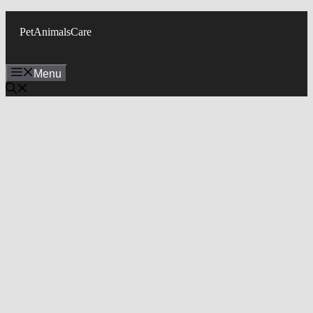
Skip
to
PetAnimalsCare
content
Menu