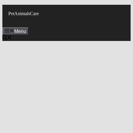
Skip
to
PetAnimalsCare
content
Menu