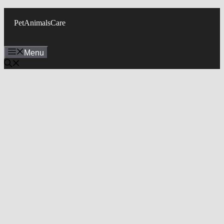
Skip
to
PetAnimalsCare
content
Menu