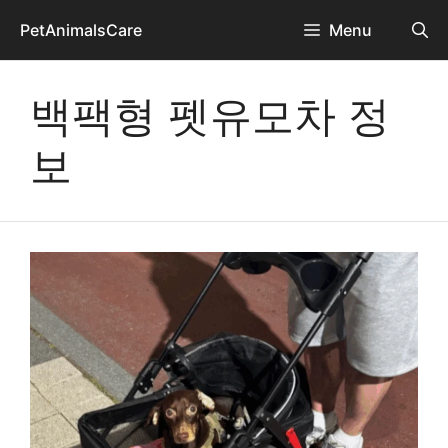
Skip
PetAnimalsCare
Menu
to
content
백팩형 펫유모차 정
보