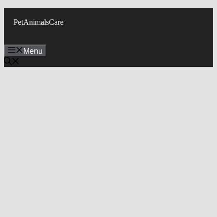
Skip
to
PetAnimalsCare
content
Menu