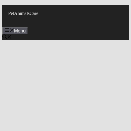
Skip
to
PetAnimalsCare
content
Menu