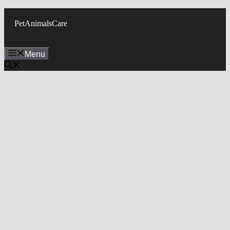
Skip
to
PetAnimalsCare
content
Menu