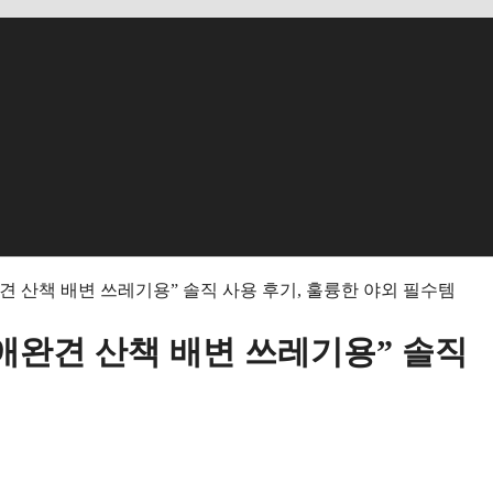
견 산책 배변 쓰레기용” 솔직 사용 후기, 훌륭한 야외 필수템
애완견 산책 배변 쓰레기용” 솔직