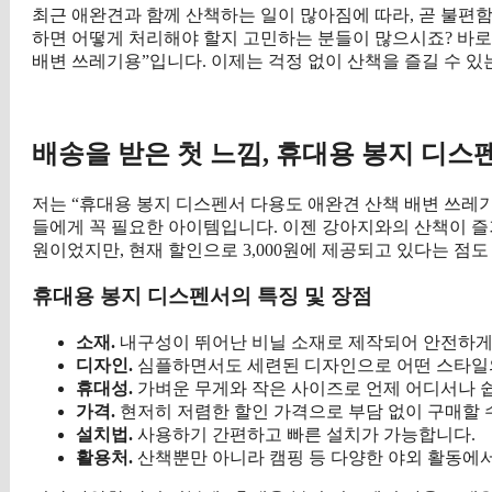
최근 애완견과 함께 산책하는 일이 많아짐에 따라, 곧 불편함
하면 어떻게 처리해야 할지 고민하는 분들이 많으시죠? 바로
배변 쓰레기용”입니다. 이제는 걱정 없이 산책을 즐길 수 
구매 
배송을 받은 첫 느낌, 휴대용 봉지 디스
저는 “휴대용 봉지 디스펜서 다용도 애완견 산책 배변 쓰레기
들에게 꼭 필요한 아이템입니다. 이젠 강아지와의 산책이 즐거
원이었지만, 현재 할인으로 3,000원에 제공되고 있다는 점
휴대용 봉지 디스펜서의 특징 및 장점
소재.
내구성이 뛰어난 비닐 소재로 제작되어 안전하게 
디자인.
심플하면서도 세련된 디자인으로 어떤 스타일의
휴대성.
가벼운 무게와 작은 사이즈로 언제 어디서나 쉽
가격.
현저히 저렴한 할인 가격으로 부담 없이 구매할 
설치법.
사용하기 간편하고 빠른 설치가 가능합니다.
활용처.
산책뿐만 아니라 캠핑 등 다양한 야외 활동에