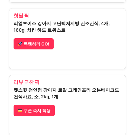
핫딜 픽
리얼초이스 강아지 고단백저지방 건조간식, 4개,
160g, 치킨 하드 트위스트
득템하러 GO!
리뷰 극찬 픽
펫스윗 전연령 강아지 로얄 그레인프리 오븐베이크드
건식사료, 소, 2kg, 1개
쿠폰 즉시 적용