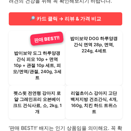
려견의 건강을 위해 꼭 확인해보시기 바랍니다.
카드 클릭 → 리뷰 & 가격 비교
판매 BEST!!
판매 BEST!!
밥이보약 DOG 하루양갱
간식 면역 28p, 면역,
224g, 4세트
밥이보약 도그 하루양갱
간식 피모 10p + 면역
10p + 관절 10p 세트, 피
모/면역/관절, 240g, 3세
트
펫스윗 전연령 강아지 로
리얼초이스 강아지 고단
얄 그레인프리 오븐베이
백저지방 건조간식, 4개,
크드 건식사료, 소, 2kg, 1
160g, 치킨 하드 트위스
개
트
‘판매 BEST!!’ 배지는 인기 상품임을 의미해요. 꼭 확