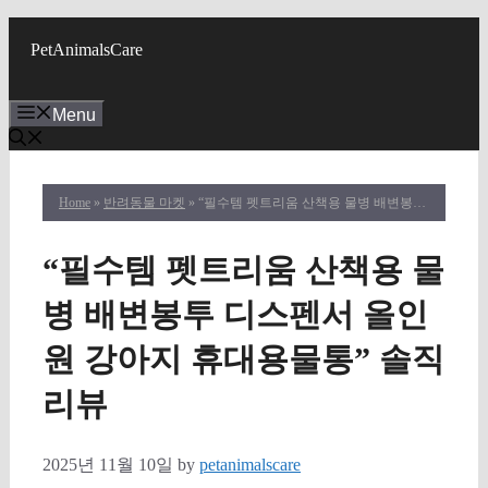
Skip
to
PetAnimalsCare
content
Menu
Home
»
반려동물 마켓
» “필수템 펫트리움 산책용 물병 배변봉투 디스펜서 올인원 강아지 휴대용물통” 솔직 리뷰
“필수템 펫트리움 산책용 물
병 배변봉투 디스펜서 올인
원 강아지 휴대용물통” 솔직
리뷰
2025년 11월 10일
by
petanimalscare