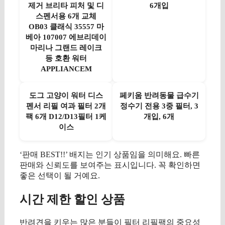
제거 브리타 피처 및 디
6개입
스펜서용 6개 교체
OB03 클래식 35557 마
베아 107007 에브리데이
마리나 그랜드 레이크
등 호환 워터
APPLIANCEM
도그 고양이 워터 디스
페키움 반려동물 급수기
펜서 리필 여과 필터 2개
정수기 전용 3중 필터, 3
팩 6개 D12/D13필터 1케
개입, 6개
이스
‘판매 BEST!!’ 배지는 인기 상품임을 의미해요. 빠른
판매와 신뢰도를 보여주는 표시입니다. 꼭 확인하면
좋은 선택이 될 거예요.
시간 제한 할인 상품
반려견을 키우는 많은 분들이 필터 리필팩의 중요성