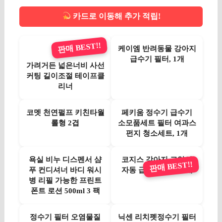
카드로 이동해 추가 적립!
판매 BEST!!
케이엠 반려동물 강아지
급수기 필터, 1개
가려거든 넓은너비 사선
커팅 길이조절 테이프클
리너
코멧 천연펄프 키친타월
페키움 정수기 급수기
롤형 2겹
소모품세트 필터 여과스
펀지 청소세트, 1개
욕실 비누 디스펜서 샴
코지스 강아지 고양이
판매 BEST!!
푸 컨디셔너 바디 워시
자동 급수기 필터, 3개
병 리필 가능한 프린트
폰트 로션 500ml 3 팩
정수기 필터 오염물질
닉센 리치펫정수기 필터