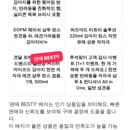
강아지를 위한 찢어짐 방
지, 반려동물 친화적인 향,
실리콘 목욕 브러시 포함
DOFM 체리쉬 샴푸 린스
퍼즈야드 티트리 솔루션
전견용 4L 애견가려움증
220ml 강아지 린스 자연
강아지비누
유래 성분 저자극
판매 BEST!!
견달 포메라니안 전용 어
추석맞이 고객 감사 이벤
드밴스드 밸런싱 커스터
트 [1+1 이벤트, 한 개 가
마이즈드 강아지 천연 저
격에 두 개 드려요.] 천연
자극 애견 샴푸 린스 겸용,
성분 반려동물 저자극 샴
1개, 500ml
푸 & 컨디셔너 All in
One, 일반 성견용
‘판매 BEST!!’ 배지는 인기 상품임을 의미해요. 빠른
판매와 신뢰도를 보여줘 구매 결정에 도움을 줍니
다.
이 배지가 붙은 상품은 품질과 만족도가 높을 가능