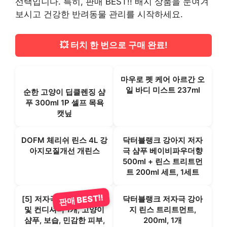
선택입니다. 특히, 판매 BEST!! 배지 상품을 눈여겨
보시고 건강한 반려동물 관리를 시작하세요.
💥 터치 한 번으로 구매 완료!
마우로 펫 케어 아르간 오
일 바디 미스트 237ml
순한 고양이 딥클렌징 샴
푸 300ml 1P 셀프 목욕
캣닢
DOFM 체리쉬 린스 4L 강
닥터블랭크 강아지 저자
아지모질개선 개린스
극 샴푸 베이비파우더향
500ml + 린스 트리트먼
트 200ml 세트, 1세트
판매 BEST!!
[5] 저자극성 강아지 샴푸
닥터블랭크 저자극 강아
및 컨디셔너 1개, 고양이
지 린스 트리트먼트,
샴푸, 보습, 민감한 피부,
200ml, 1개