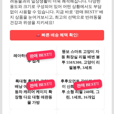
려동물과의 일상생활이 더욱 쾌적해집니다. 다양한
용도와 크기로 구성되어 있어 어떤 상황에서도 부담
없이 사용할 수 있습니다. 지금 바로 ‘판매 BEST!!’ 배
지 상품을 눈여겨보시고, 최고의 선택으로 반려동물
건강과 위생을 지키세요!
빠른 배송 혜택 확인!
뚱보 스마트 고양이 자
판매 BEST!!
레아하브 포포백 배변봉
동 화장실 리필 배변 봉
투 집게
투 550X300, 고양이 리
필봉투, 3세트
특대형 휴대용 고양이
후후모먼트 강아지 고양
판매 BEST!!
판매 BEST!!
배낭 여행용 강아지 자
이 산화 생분해 배변봉
동차 캐리어 케이지 확
투 소형 리필 240매, 그
장형 다묘 대형 애완동
린, 1세트, 16개입
물 가방