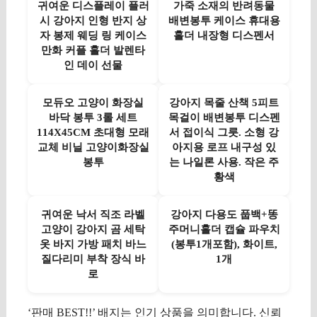
귀여운 디스플레이 플러
가죽 소재의 반려동물
시 강아지 인형 반지 상
배변봉투 케이스 휴대용
자 봉제 웨딩 링 케이스
홀더 내장형 디스펜서
만화 커플 홀더 발렌타
인 데이 선물
모듀오 고양이 화장실
강아지 목줄 산책 5피트
바닥 봉투 3롤 세트
목걸이 배변봉투 디스펜
114X45CM 초대형 모래
서 접이식 그릇. 소형 강
교체 비닐 고양이화장실
아지용 로프 내구성 있
봉투
는 나일론 사용. 작은 주
황색
귀여운 낙서 직조 라벨
강아지 다용도 풉백+똥
고양이 강아지 곰 세탁
주머니홀더 캡슐 파우치
옷 바지 가방 패치 바느
(봉투1개포함), 화이트,
질다리미 부착 장식 바
1개
로
‘판매 BEST!!’ 배지는 인기 상품을 의미합니다. 신뢰