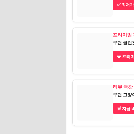
✅ 최저가
프리미엄 
구딘 클린
💎 프리
리뷰 극찬
구딘 고양
🛒 지금