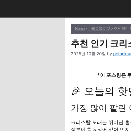
Skip
to
content
Home
»
반려동물 마켓
» 추천 인기
추천 인기 크리
2025년 10월 20일
by
petanima
*이 포스팅은 
🎉 오늘의 핫
가장 많이 팔린
크리스탈 모래는 뛰어난 흡
성분이 함유되어 있어 먼지 