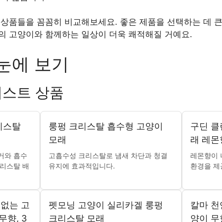
상품들을 꼼꼼히 비교해보세요. 좋은 제품을 선택하는 데 큰
의 고양이와 함께하는 일상이 더욱 쾌적해질 거예요.
눈에 보기
베스트 상품
리스탈
룽펑 크리스탈 흡수형 고양이
구딘 클
모래
래 레몬향
거와 흡수
고흡수성 크리스탈로 냄새 차단과 청결
레몬향이 
크리스탈 배
유지에 효과적입니다.
환경을 제
없는 고
펫모닝 고양이 실리카겔 룽펑
칼마 천
무향, 3
크리스탈 모래
양이 무향