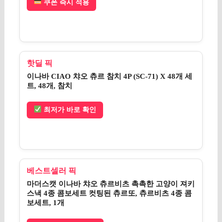
쿠폰 즉시 적용
핫딜 픽
이나바 CIAO 챠오 츄르 참치 4P (SC-71) X 48개 세
트, 48개, 참치
최저가 바로 확인
베스트셀러 픽
마더스캣 이나바 챠오 츄르비츠 촉촉한 고양이 져키
스낵 4종 콤보세트 컷팅된 츄르또, 츄르비츠 4종 콤
보세트, 1개