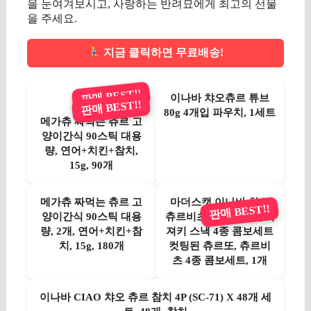
을 눈여겨보시고, 사랑하는 반려묘에게 최고의 선물
을 주세요.
지금 클릭하면 무료배송!
판매 BEST!!
이나바 챠오츄르 튜브
판매 BEST!!
80g 4개입 파우치, 1세트
메가츄 짜먹는 츄르 고
양이간식 90스틱 대용
량, 연어+치킨+참치,
15g, 90개
메가츄 짜먹는 츄르 고
마더스캣 이나바 챠오
판매 BEST!!
양이간식 90스틱 대용
츄르비츠 촉촉한 고양이
량, 2개, 연어+치킨+참
져키 스낵 4종 콤보세트
치, 15g, 180개
컷팅된 츄르또, 츄르비
츠 4종 콤보세트, 1개
이나바 CIAO 챠오 츄르 참치 4P (SC-71) X 48개 세