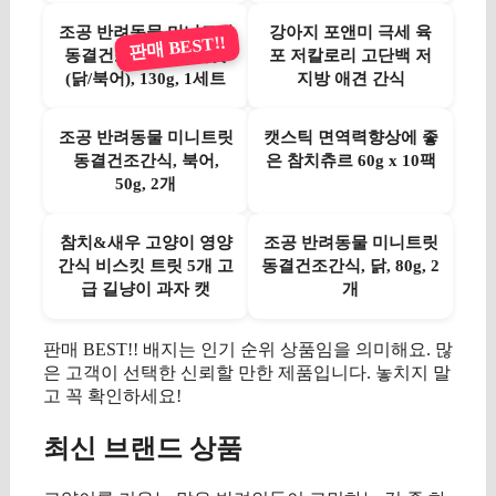
조공 반려동물 미니트릿
강아지 포앤미 극세 육
판매 BEST!!
동결건조 간식, 혼합맛
포 저칼로리 고단백 저
(닭/북어), 130g, 1세트
지방 애견 간식
조공 반려동물 미니트릿
캣스틱 면역력향상에 좋
동결건조간식, 북어,
은 참치츄르 60g x 10팩
50g, 2개
참치&새우 고양이 영양
조공 반려동물 미니트릿
간식 비스킷 트릿 5개 고
동결건조간식, 닭, 80g, 2
급 길냥이 과자 캣
개
판매 BEST!! 배지는 인기 순위 상품임을 의미해요. 많
은 고객이 선택한 신뢰할 만한 제품입니다. 놓치지 말
고 꼭 확인하세요!
최신 브랜드 상품