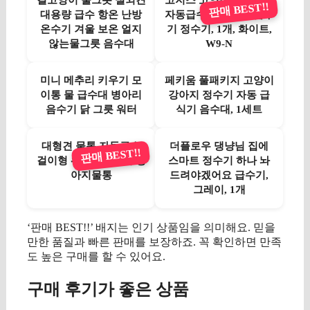
길고양이 물그릇 실외견
코지스 고양이급수기 물
판매 BEST!!
대용량 급수 항온 난방
자동급수기 강아지 급수
온수기 겨울 보온 얼지
기 정수기, 1개, 화이트,
않는물그릇 음수대
W9-N
미니 메추리 키우기 모
페키움 풀패키지 고양이
이통 물 급수대 병아리
강아지 정수기 자동 급
음수기 닭 그릇 워터
식기 음수대, 1세트
대형견 물통 자동급수
더플로우 댕냥님 집에
판매 BEST!!
걸이형 워터디스펜서 강
스마트 정수기 하나 놔
아지물통
드려야겠어요 급수기,
그레이, 1개
‘판매 BEST!!’ 배지는 인기 상품임을 의미해요. 믿을
만한 품질과 빠른 판매를 보장하죠. 꼭 확인하면 만족
도 높은 구매를 할 수 있어요.
구매 후기가 좋은 상품