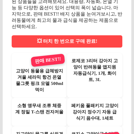
된 상품들을 고려해보세요. 대용량, 자동화, 온열 기
능 등 다양한 옵션이 있어 선택의 폭이 넓습니다. 마
지막으로, 판매 BEST!! 배지 상품을 눈여겨보시고, 반
려동물에게 최고의 물과 급식을 제공하는 제품으로
선택하세요.
💥 터치 한 번으로 구매 완료!
판매 BEST!!
로제코 3리터 강아지 고
양이 반려동물 앱지원
고양이 동물용 급체방지
자동급식기, 1개, 화이
겨울 세라믹 항건 온열
트, 3L
물그릇 핑크 모델 500ml
먹이
소형 앵무새 조류 체중
페키움 풀패키지 고양이
계 정밀 T-스탠 전자저울
강아지 정수기 자동 급
식기 음수대, 1세트