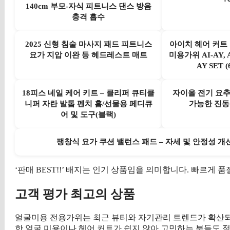
140cm 부모-자식 피트니스 댄스 방음
충격 흡수
2025 신형 침술 마사지 패드 피트니스
아이치 헤어 커트
요가 지압 이완 등 헤드레스트 매트
미용가위 AI-AY,
AY SET (
18피스 네일 케어 키트 – 클리퍼 큐티클
자이올 전기 요추
니퍼 자란 발톱 펜치 홈/선물용 페디큐
가능한 진동
어 및 도구(블랙)
팽창식 요가 쿠션 밸런스 패드 – 자세 및 안정성 개
‘판매 BEST!!’ 배지는 인기 상품임을 의미합니다. 빠르게
고객 평가 최고의 상품
얼굴미용 전용가위는 최근 뷰티와 자기관리 트렌드가 확산되
한 얼굴 미용이나 헤어 커트가 쉽지 않아 고민하는 분들도 적