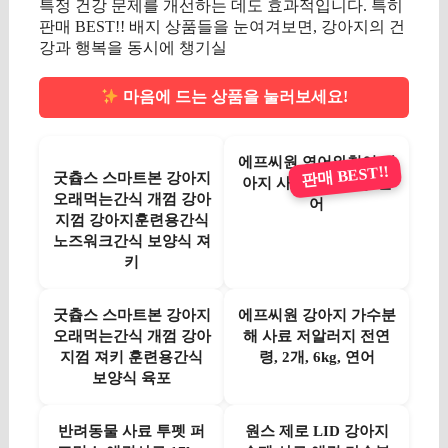
특정 건강 문제를 개선하는 데도 효과적입니다. 특히
판매 BEST!! 배지 상품들을 눈여겨보면, 강아지의 건
강과 행복을 동시에 챙기실
마음에 드는 상품을 눌러보세요!
에프씨원 연어와청어 강
판매 BEST!!
굿츕스 스마트본 강아지
아지 사료, 1개, 6kg, 연
오래먹는간식 개껌 강아
어
지껌 강아지훈련용간식
노즈워크간식 보양식 져
키
굿츕스 스마트본 강아지
에프씨원 강아지 가수분
오래먹는간식 개껌 강아
해 사료 저알러지 전연
지껌 져키 훈련용간식
령, 2개, 6kg, 연어
보양식 육포
반려동물 사료 투펫 퍼
원스 제로 LID 강아지