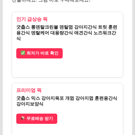
인기 급상승 픽
굿츕스 롱덴탈크린볼 덴탈껌 강아지간식 트릿 훈련
용간식 덴탈케어 대용량간식 애견간식 노즈워크간
식
최저가 바로 확인
프리미엄 픽
굿츕스 믹스 강아지육포 개껌 강아지껌 훈련용간식
강아지보양식
무료배송 받기