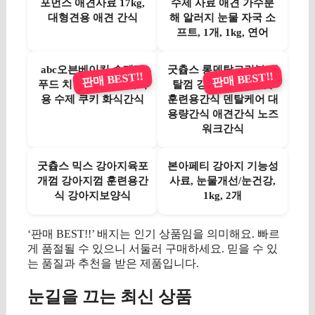
포먼스 애견사료 17kg,
수제 사료 애견 가수분
대형견용 애견 간식
해 알러지 눈물 자국 소
프트, 1개, 1kg, 연어
abc오븐베이킹 수제펫
굿츕스 롱덴탈크린볼 덴
판매 BEST!!
판매 BEST!!
푸드 치킨맛 50g 강아지
탈껌 강아지간식 트릿
용 수제 쿠키 화식간식
훈련용간식 덴탈케어 대
용량간식 애견간식 노즈
워크간식
굿츕스 믹스 강아지육포
본아페티 강아지 기능성
개껌 강아지껌 훈련용간
사료, 눈물개선/눈건강,
식 강아지보양식
1kg, 2개
‘판매 BEST!!’ 배지는 인기 상품임을 의미해요. 빠르
게 품절될 수 있으니 서둘러 구매하세요. 믿을 수 있
는 품질과 추천을 받은 제품입니다.
눈길을 끄는 최신 상품