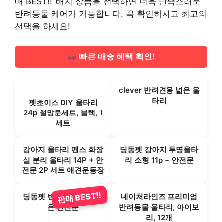
매 BEST!!’ 배지 상품을 선택하면 더욱 만족스러운
반려동물 케어가 가능합니다. 꼭 확인하시고 최고의
선택을 하세요!
빠른 배송 혜택 확인!
clever 반려견용 넓은 울
타리
펫초이스 DIY 울타리
24p 철망문세트, 블랙, 1
세트
강아지 울타리 펜스 화장
딩동펫 강아지 투명울타
실 분리 울타리 14P + 안
리 소형 11p + 안전문
전문 2P 세트 애견운동장
판매 BEST!!
딩동펫 반려동물 미니 낮
네이처라인즈 프리미엄
은 안전문
반려동물 울타리, 아이보
리, 12개