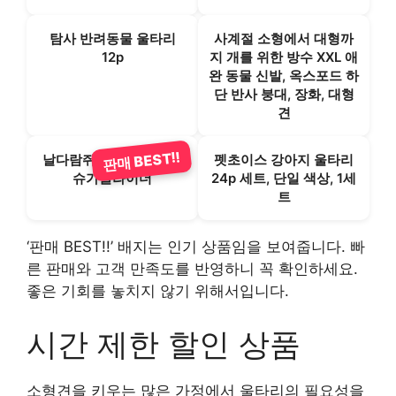
탐사 반려동물 울타리
사계절 소형에서 대형까
12p
지 개를 위한 방수 XXL 애
완 동물 신발, 옥스포드 하
단 반사 붕대, 장화, 대형
견
판매 BEST!!
날다람쥐 케이스 하우스
펫초이스 강아지 울타리
슈가글라이더
24p 세트, 단일 색상, 1세
트
‘판매 BEST!!’ 배지는 인기 상품임을 보여줍니다. 빠
른 판매와 고객 만족도를 반영하니 꼭 확인하세요.
좋은 기회를 놓치지 않기 위해서입니다.
시간 제한 할인 상품
소형견을 키우는 많은 가정에서 울타리의 필요성을