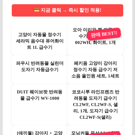
지금 클릭 → 즉시 할인 적용!
오아 이리와 펫 자동 급
판매 BEST!!
고양이 자동물 정수기
수기 1.6L, OWS-
세라믹 음수대 퓨어화이
002WH, 화이트, 1개
트 1L 급수기
파우시 반려동물 실린더
페키움 고양이 강아지
도자기 자동급수기
정수기 자동 급수기 저
소음 올인원 세트, 1세트
DUIT 웨이브팟 반려동
코코시루 라인프렌즈 반
물 급수기 WV-1000
려동물 도자기 급수기
CL2WF, CL2WF-S, 샐
리, 1개, 도자기 급수기
CL2WF-S(샐리)
[애끼월] 강아지 + 고양
모닝커들 무선/UVC워터