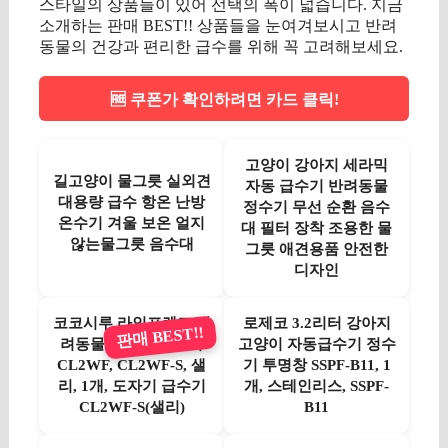
스타일의 상품들이 있어 선택의 폭이 넓습니다. 지금
소개하는 판매 BEST!! 상품들을 눈여겨보시고 반려
동물의 건강과 편리한 급수를 위해 꼭 고려해보세요.
🆓 쿠폰가 확인하려면 카드 클릭!
고양이 강아지 세라믹
길고양이 물그릇 실외견
자동 급수기 반려동물
대용량 급수 항온 난방
정수기 무선 순환 음수
온수기 겨울 보온 얼지
대 필터 장착 조용한 물
않는물그릇 음수대
그릇 애견용품 안전한
디자인
코코시루 라인프렌즈 반
로제코 3.2리터 강아지
판매 BEST!!
려동물 도자기 급수기
고양이 자동급수기 정수
CL2WF, CL2WF-S, 샐
기 투명창 SSPF-B11, 1
리, 1개, 도자기 급수기
개, 스테인리스, SSPF-
CL2WF-S(샐리)
B11