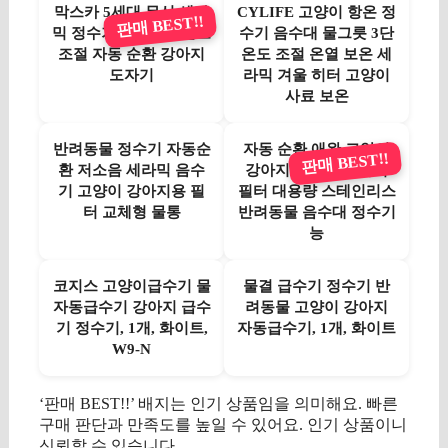
막스카 5세대 무선 세라
CYLIFE 고양이 항온 정
판매 BEST!!
믹 정수기 필터 6개 온도
수기 음수대 물그릇 3단
조절 자동 순환 강아지
온도 조절 온열 보온 세
도자기
라믹 겨울 히터 고양이
사료 보온
반려동물 정수기 자동순
자동 순환 애완 고양이
판매 BEST!!
환 저소음 세라믹 음수
강아지 정수기 세라믹
기 고양이 강아지용 필
필터 대용량 스테인리스
터 교체형 물통
반려동물 음수대 정수기
능
코지스 고양이급수기 물
물결 급수기 정수기 반
자동급수기 강아지 급수
려동물 고양이 강아지
기 정수기, 1개, 화이트,
자동급수기, 1개, 화이트
W9-N
‘판매 BEST!!’ 배지는 인기 상품임을 의미해요. 빠른
구매 판단과 만족도를 높일 수 있어요. 인기 상품이니
신뢰할 수 있습니다.