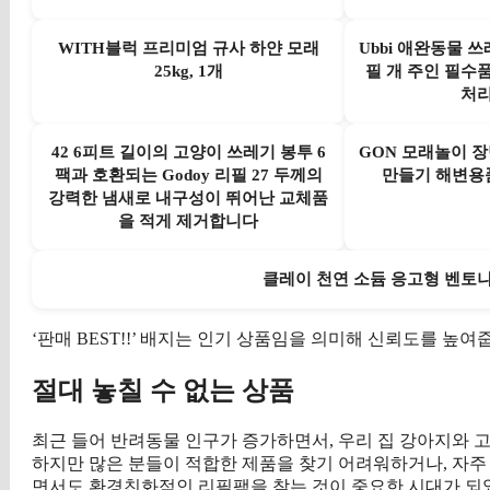
WITH블럭 프리미엄 규사 하얀 모래
Ubbi 애완동물 
25kg, 1개
필 개 주인 필수
처리
42 6피트 길이의 고양이 쓰레기 봉투 6
GON 모래놀이 
팩과 호환되는 Godoy 리필 27 두께의
만들기 해변용품,
강력한 냄새로 내구성이 뛰어난 교체품
을 적게 제거합니다
클레이 천연 소듐 응고형 벤토나이트
‘판매 BEST!!’ 배지는 인기 상품임을 의미해 신뢰도를 높여
절대 놓칠 수 없는 상품
최근 들어 반려동물 인구가 증가하면서, 우리 집 강아지와 
하지만 많은 분들이 적합한 제품을 찾기 어려워하거나, 자주
면서도 환경친화적인 리필팩을 찾는 것이 중요한 시대가 되