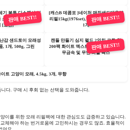
쓰레기 봉투 디스펜서 리
[캐스B 데콤포 ]네이처 매직샌드대용량
판매 BEST!!
판매 BEST!!
품 소유자 필수 아이템
리필15kg(1976set), 네이커 리필, 15kg,
 [호환]
1개
장난감 샌드토이 모래성
캔들 만들기 심지 펄드 2인치 코튼 윅
판매 BEST!!
 1개, 500g, 그린
200팩 화이트 엑스트라 윅스 모래 제작
무금속 및 무연 리필 왁스
 고양이 모래, 4.5kg, 3개, 무향
줍니다. 구매 시 후회 없는 선택을 도와줍니다.
고양이를 위한 모래 리필팩에 대한 관심도도 급증하고 있습니다.
 교체해야 하는 번거로움에 고민하시는 경우도 많죠. 효율적이
었어요.