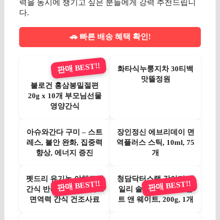
력을 동시에 챙기고 싶은 분들에게 강력 추천드립니
다.
🚗 빠른 배송 혜택 확인!
판매 BEST!!
화타식누룽지차 30티백
맛뜰정원
불로건 홍삼봉밀절편
20g x 10개 부모님선물
영양간식
아슈와간다 구미 – 스트
장인정신 에브리데이 면
레스, 불안 완화, 집중력
역플러스 스틱, 10ml, 75
향상, 에너지 증진
개
펫드리 유기농 야채토핑
청담닥터스랩 강아지 데
판매 BEST!!
판매 BEST!!
간식 반려동물 다이어트
일리 솔루션 간식, 조인
면역력 간식 건조사료
트 앤 웨이트, 200g, 1개