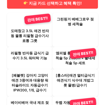
지금 카드 선택하고 혜택 확인!
판매 BEST!!
그린핑거 베베그로우 젖
병 세척솔
도매창고 3.5L 애견 반자
동 물통 리필형 급수기사
료통 그릇
판매 BEST!!
리필형 반자동 급식기 급
엠피엘 롱 스폰지 젖병 세
수기 3.5L 워터락 기능
척솔 5p 21.5cm + 빨대세
척솔 5p 세트
[페블펫] 강아지 고양이
[홍스타]애견 멀티급식기
애견 3중여과 대용량 워
애견식기 식수대 개밥그
터슬라이드 자동급수기
릇 물병/급수기
IPW200, 1개, 급수기
판매 BEST!!
베이비베어 국내 제조 젖
두렙 자동급수기(대형) 신