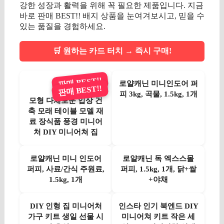
강한 성장과 활력을 위해 꼭 필요한 제품입니다. 지금
바로 판매 BEST!! 배지 상품을 눈여겨보시고, 믿을 수
있는 품질을 경험하세요.
🛒 원하는 카드 터치 → 즉시 구매!
판매 BEST!!
로얄캐닌 미니인도어 퍼
판매 BEST!!
피 3kg, 곡물, 1.5kg, 1개
모형 다채로운 입상 건
축 모래 테이블 모델 재
료 장식품 풍경 미니어
처 DIY 미니어쳐 집
로얄캐닌 미니 인도어
로얄캐닌 독 엑스스몰
퍼피, 사료/간식 주원료,
퍼피, 1.5kg, 1개, 닭+쌀
1.5kg, 1개
+야채
DIY 인형 집 미니어처
인스타 인기 북엔드 DIY
가구 키트 생일 선물 시
미니어쳐 키트 작은 세