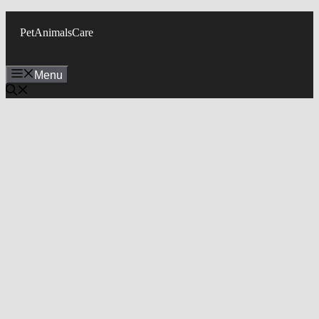
Skip
to
PetAnimalsCare
content
Menu