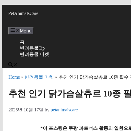
Skip
to
PetAnimalsCare
content
Menu
홈
반려동물Tip
반려동물 마켓
Home
»
반려동물 마켓
» 추천 인기 닭가슴살츄르 10종 필수
추천 인기 닭가슴살츄르 10종 
2025년 10월 17일
by
petanimalscare
*이 포스팅은 쿠팡 파트너스 활동의 일환으로