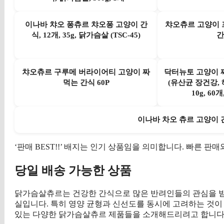
이나바 챠오 퐁츄르 챠오퐁 고양이 간
챠오츄르 고양이 
식, 12개, 35g, 닭가슴살 (TSC-45)
간
챠오츄르 구루메 버라이어티 고양이 짜
닥터뉴토 고양이 
먹는 간식 60P
(유산균 장건강, 
10g, 6
이나바 차오 츄르 고양이 간식
‘판매 BEST!!’ 배지는 인기 상품임을 의미합니다. 빠른 
당일 배송 가능한 상품
닭가슴살츄르는 건강한 간식으로 많은 반려인들의 관심을 받고
실입니다. 특히 영양 균형과 신선도를 동시에 고려하는 것이
있는 다양한 닭가슴살츄르 제품들을 소개해드리려고 합니다