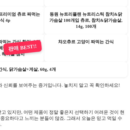
프리미엄 츄르 짜먹는
동원 뉴트리플랜 뉴트리스틱 참치&닭
식 4p
가슴살 100개입 츄르, 참치&닭가슴살,
14g, 100개
짜먹는 간식 한입 스틱
챠오츄르 고양이 짜먹는 간식
판매 BEST!!
헤어볼 케어에 도움),
0개, 헤어볼 참치
, 닭가슴살+게살, 60g, 4개
판매와 신뢰를 보여주는 증거입니다. 놓치지 말고 꼭 확인하세요!
 있지만, 어떤 제품이 정말 좋은지 선택하기 어려운 것이 현
 중요하다고 느끼는 분들이 많죠. 그래서 오늘은 믿고 먹일 수
.