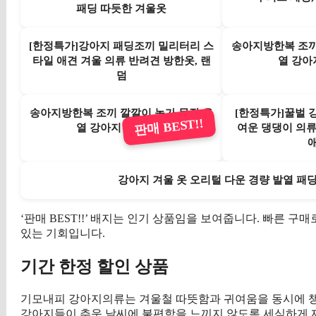
패딩 따듯한 겨울옷
[한정특가]강아지 패딩조끼 밀리터리 스
송아지방한복 조끼
타일 애견 겨울 의류 반려견 방한옷, 랜
열 강아
덤
송아지방한복 조끼 깔깔이 농가 목장 온
[한정특가]꿀벌 
판매 BEST!!
열 강아지 빅사이즈
여운 댕댕이 의류
강아지 겨울 옷 오리털 다운 경량 발열 패딩
‘판매 BEST!!’ 배지는 인기 상품임을 보여줍니다. 빠른 
있는 기회입니다.
기간 한정 할인 상품
기모내피 강아지의류는 겨울철 따뜻함과 귀여움을 동시에 챙
강아지들이 추운 날씨에 불편함을 느끼지 않도록 세심하게 제