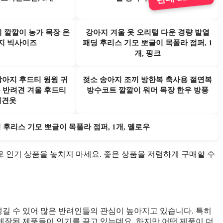
 깔깔이 농가 목장 온
강아지 겨울 옷 오리털 다운 경량 발열
지 빅사이즈
패딩 후리스 기모 뽀글이 목폴라 점퍼, 1
개, 핑크
강아지 후드티 윙윙 귀
젖소 송아지 조끼 방한복 축사용 절연복
 반려견 겨울 후드티
방수코트 깔깔이 워머 목장 한우 방풍
애견옷
 후리스 기모 뽀글이 목폴라 점퍼, 1개, 옐로우
구매로 인기 상품을 놓치지 마세요. 좋은 상품을 저렴하게 구매할 수
길 수 있어 많은 반려인들의 관심이 높아지고 있습니다. 특히
작된 제품들이 인기를 끌고 있는데요, 하지만 어떤 제품이 더