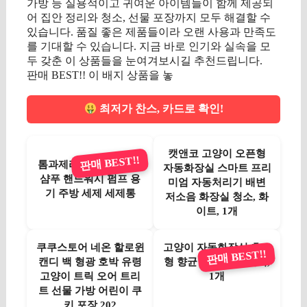
가방 등 실용적이고 귀여운 아이템들이 함께 제공되
어 집안 정리와 청소, 선물 포장까지 모두 해결할 수
있습니다. 품질 좋은 제품들이라 오랜 사용과 만족도
를 기대할 수 있습니다. 지금 바로 인기와 실속을 모
두 갖춘 이 상품들을 눈여겨보시길 추천드립니다.
판매 BEST!! 이 배지 상품을 놓
최저가 찬스, 카드로 확인!
캣앤코 고양이 오픈형
판매 BEST!!
톰과제리공병 디스펜서
자동화장실 스마트 프리
샴푸 핸드워시 펌프 용
미엄 자동처리기 배변
기 주방 세제 세제통
저소음 화장실 청소, 화
이트, 1개
쿠쿠스토어 네온 할로윈
고양이 자동화장실 후드
판매 BEST!!
캔디 백 형광 호박 유령
형 향균 특대형, 그레이,
고양이 트릭 오어 트리
1개
트 선물 가방 어린이 쿠
키 포장 202