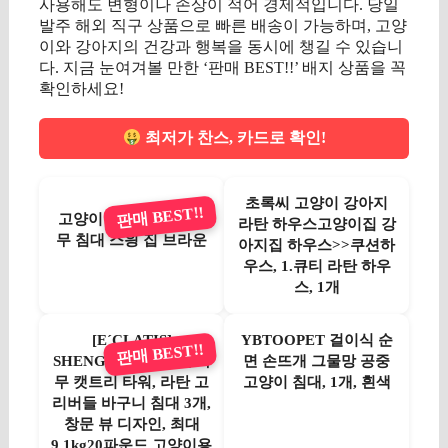
사용해도 변형이나 손상이 적어 경제적입니다. 당일
발주 해외 직구 상품으로 빠른 배송이 가능하며, 고양
이와 강아지의 건강과 행복을 동시에 챙길 수 있습니
다. 지금 눈여겨볼 만한 ‘판매 BEST!!’ 배지 상품을 꼭
확인하세요!
최저가 찬스, 카드로 확인!
초록씨 고양이 강아지
판매 BEST!!
고양이 해먹 라탄 등나
라탄 하우스고양이집 강
무 침대 스읭 집 브라운
아지집 하우스>>쿠션하
우스, 1.큐티 라탄 하우
스, 1개
[EˊCLATIS]
YBTOOPET 걸이식 순
판매 BEST!!
SHENGOCASE 천연 나
면 손뜨개 그물망 공중
무 캣트리 타워, 라탄 고
고양이 침대, 1개, 흰색
리버들 바구니 침대 3개,
창문 뷰 디자인, 최대
9.1kg20파운드 고양이용