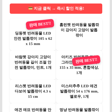
지금 클릭 → 즉시 할인 적용!
판매 BEST!!
홈런펫 반려동물 발톱깎
이 강아지 고양이 발톱
딩동펫 반려동물 LED
깎이
안전 발톱깎이 105 x 62
x 15 mm
바람펫 강아지 고양이
아키즈 반려동물 프로
판매 BEST!!
반려동물 길이 조절 안
그라인더 발톱 정리기
전 발톱깎이, 민트, 1개
155 x 35 mm, 혼합색상,
1개
리스펫 반려동물 LED
미스터추추 LED 애견
다보여 발톱깎이 4.3 x
발톱깎이 54 x 176 mm,
15 cm
옐로우, 1개
애견 애묘 반려동물 안
멍냥 반려동물 발톱깎이