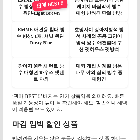
EMME 애견용 침대 방
강아지집 보온커버 방한
판매 BEST!!
수 방상, 1개, 옥스포드
케이지 바람막이 방수
원단-Light Brown
대형 반려견 단열 난방
EMME 애견용 침대 방
호밍사이 강아지방석 방
수 방상, 1개, 셔닐 원단-
석 사계절 공용 고양이
Dusty Blue
방석 방수 애견침대 쿠
션 펫하우스 펫방석
강아지 원터치 텐트 방
대형 개집 사계절 범용
수 대형견 하우스 펫텐
나무 야외 실외 방수 중
트 야외
대형견
‘판매 BEST!!’ 배지는 인기 상품임을 의미해요. 빠른
품절 가능성이 높아 꼭 확인해야 해요. 할인이나 혜택
이 적용될 수도 있어요.
마감 임박 할인 상품
반려견을 키우는 많은 분들이 걱정하는 것 중 하나는