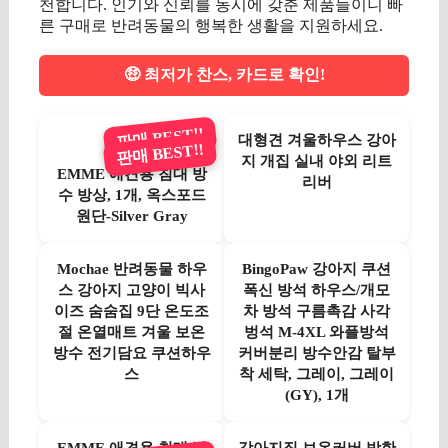
천합니다. 인기와 신뢰를 동시에 갖춘 제품들이니 빠
른 구매로 반려동물의 행복한 생활을 지원하세요.
🤑 최저가 찬스, 카드로 확인!
판매 BEST!!
대형견 겨울하우스 강아
판매 BEST!!
지 개집 실내 야외 리트
EMME 애견용 침대 방
리버
수 방상, 1개, 옥스포드
원단-Silver Gray
Mochae 반려동물 하우
BingoPaw 강아지 쿠션
스 강아지 고양이 빅사
폭신 방석 하우스/개모
이즈 숨숨집 9단 온도조
차 방석 구름촉감 사각
절 온열매트 겨울 보온
벙석 M-4XL 와플방석
방수 전기담요 쿠션하우
커버분리 방수안감 탈부
스
착 세탁, 그레이, 그레이
(GY), 1개