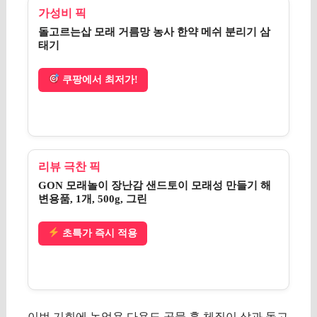
가성비 픽
돌고르는삽 모래 거름망 농사 한약 메쉬 분리기 삼
태기
쿠팡에서 최저가!
리뷰 극찬 픽
GON 모래놀이 장난감 샌드토이 모래성 만들기 해
변용품, 1개, 500g, 그린
초특가 즉시 적용
이번 기회에 농업용 다용도 곡물 흙 체질이 삽과 돌고