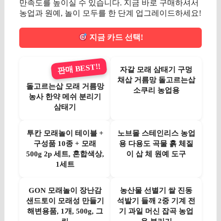
만족도를 높이실 수 있습니다. 지금 바로 구매하셔서
농업과 원예, 놀이 모두를 한 단계 업그레이드하세요!
지금 카드 선택!
판매 BEST!!
자갈 모래 삼태기 구멍
채삽 거름망 돌고르는삽
돌고르는삽 모래 거름망
소쿠리 농업용
농사 한약 메쉬 분리기
삼태기
투칸 모래놀이 테이블 +
노브몰 스테인리스 농업
구성품 10종 + 모래
용 다용도 곡물 흙 체질
500g 2p 세트, 혼합색상,
이 삽 체 원예 도구
1세트
GON 모래놀이 장난감
농산물 선별기 쌀 진동
샌드토이 모래성 만들기
석발기 들깨 2중 기계 전
해변용품, 1개, 500g, 그
기 과일 머신 잡곡 농업