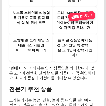
린
용 분리기
노브몰 스테인리스 농업
모래 15kg 미장사 고운
판매 BEST!!
용 다용도 곡물 흙 체질
모래 잔디 뗏밥 배토 어
이 삽 체 원예 도구
린이놀이터 모래놀이 제
설 자연 강 모래, 1개
토양체 흙 모래 채망 스
돌 자갈 진동연마기 동
테일리스 거름망
전 그라인딩 옥 광택 구
0.38×0.38 매쉬, 1개
슬 그라인더 광택기 연
마기
‘판매 BEST!!’ 배지는 인기 상품임을 의미합니다. 많
은 고객이 선택한 신뢰할 만한 제품이니 꼭 확인하세
요. 최고의 품질과 가성비를 기대할 수 있습니다.
전문가 추천 상품
모래분리기는 농업, 건설, 놀이 등 다양한 분야에서
점점 더 많은 관심을 받고 있습니다. 특히 모래와 자