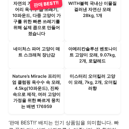
판매 BEST!!
자연의 기적 프리미엄 덩
WITH블럭 국내산 이물질
어리 옥수수 콥 쓰레기,
걸러낸 자연산 모래
10파운드, 다중 고양이 가
28kg, 1개
구를 위한 빠른 쓰레기를
위해 실제 콥으로 만들어
졌습니다
네이처스 파머 고양이 매
아메리칸솔루션 벤토나이
트 스크래쳐 장난감
트 고양이 모래, 9.07kg,
2개, 로얄레드
Nature’s Miracle 프리미
미스터리 오더킬러 고양
엄 클럼핑 옥수수 속 모래,
이 모래, 7kg, 2개, 오더킬
4.5kg(10파운드), 진짜
러향
속으로 제작, 여러 고양이
가정을 위한 빠르게 뭉치
는 배변 176959
‘판매 BEST!!’ 배지는 인기 상품임을 의미합니다. 빠