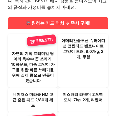
다. 특히 판매 BEST!! 배지 상품을 눈여겨보아 최고
의 품질과 가성비를 놓치지 마세요.
원하는 카드 터치 → 즉시 구매!
판매 BEST!!
아메리칸솔루션 슈퍼에디
션 언씬티드 벤토나이트
고양이 모래, 9.07kg, 2
자연의 기적 프리미엄 덩
개, 무향
어리 옥수수 콥 쓰레기,
10파운드, 다중 고양이 가
구를 위한 빠른 쓰레기를
위해 실제 콥으로 만들어
졌습니다
네이처스 미라클 NM 고
미스터리 라벤더 고양이
급 훈련 패드 2/80개 세
모래, 7kg, 2개, 라벤더
트