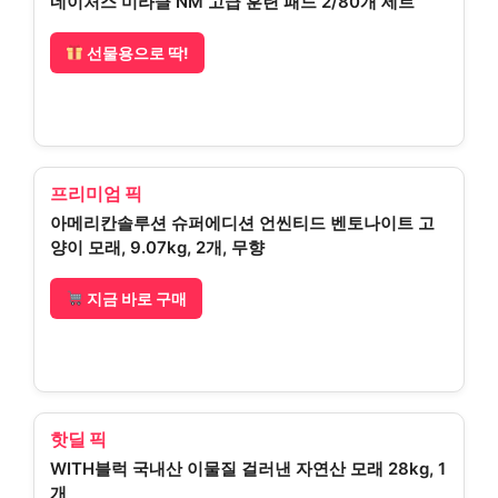
네이처스 미라클 NM 고급 훈련 패드 2/80개 세트
선물용으로 딱!
프리미엄 픽
아메리칸솔루션 슈퍼에디션 언씬티드 벤토나이트 고
양이 모래, 9.07kg, 2개, 무향
지금 바로 구매
핫딜 픽
WITH블럭 국내산 이물질 걸러낸 자연산 모래 28kg, 1
개