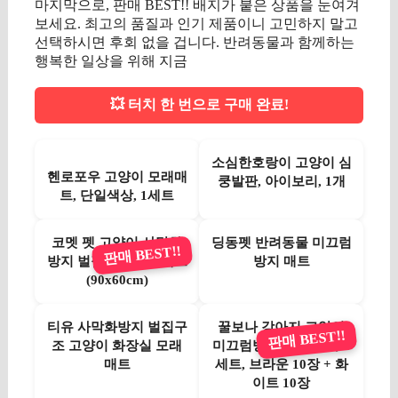
마지막으로, 판매 BEST!! 배지가 붙은 상품을 눈여겨
보세요. 최고의 품질과 인기 제품이니 고민하지 말고
선택하시면 후회 없을 겁니다. 반려동물과 함께하는
행복한 일상을 위해 지금
💥 터치 한 번으로 구매 완료!
소심한호랑이 고양이 심
헨로포우 고양이 모래매
쿵발판, 아이보리, 1개
트, 단일색상, 1세트
코멧 펫 고양이 사막화
딩동펫 반려동물 미끄럼
판매 BEST!!
방지 벌집모양 모래매트
방지 매트
(90x60cm)
티유 사막화방지 벌집구
꿀보나 강아지 고양이
판매 BEST!!
조 고양이 화장실 모래
미끄럼방지 퍼즐매트, 1
매트
세트, 브라운 10장 + 화
이트 10장