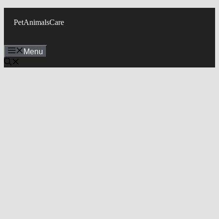
Skip
to
PetAnimalsCare
content
Menu