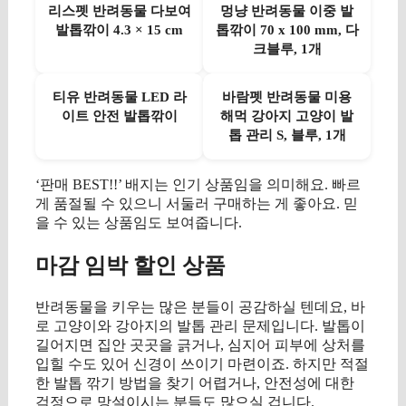
리스펫 반려동물 다보여
멍냥 반려동물 이중 발
발톱깎이 4.3 × 15 cm
톱깎이 70 x 100 mm, 다
크블루, 1개
티유 반려동물 LED 라
바람펫 반려동물 미용
이트 안전 발톱깎이
해먹 강아지 고양이 발
톱 관리 S, 블루, 1개
‘판매 BEST!!’ 배지는 인기 상품임을 의미해요. 빠르
게 품절될 수 있으니 서둘러 구매하는 게 좋아요. 믿
을 수 있는 상품임도 보여줍니다.
마감 임박 할인 상품
반려동물을 키우는 많은 분들이 공감하실 텐데요, 바
로 고양이와 강아지의 발톱 관리 문제입니다. 발톱이
길어지면 집안 곳곳을 긁거나, 심지어 피부에 상처를
입힐 수도 있어 신경이 쓰이기 마련이죠. 하지만 적절
한 발톱 깎기 방법을 찾기 어렵거나, 안전성에 대한
걱정으로 망설이시는 분들도 많으실 겁니다.