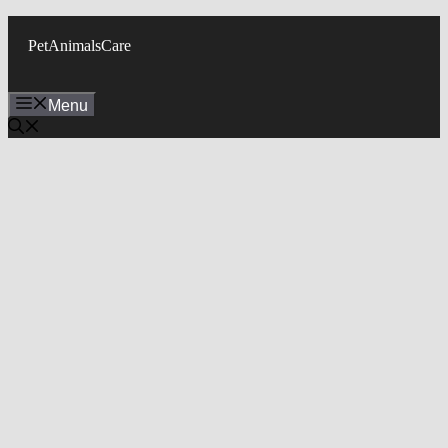
Skip
to
PetAnimalsCare
content
Menu