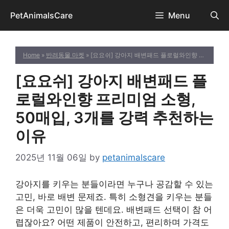
Skip
PetAnimalsCare
Menu
to
content
Home
»
반려동물 마켓
» [요요쉬] 강아지 배변패드 플로럴와인향 프리미엄 소형, 50매입, 3개를 강력 추천하는 이유
[요요쉬] 강아지 배변패드 플
로럴와인향 프리미엄 소형,
50매입, 3개를 강력 추천하는
이유
2025년 11월 06일
by
petanimalscare
강아지를 키우는 분들이라면 누구나 공감할 수 있는
고민, 바로 배변 문제죠. 특히 소형견을 키우는 분들
은 더욱 고민이 많을 텐데요. 배변패드 선택이 참 어
렵잖아요? 어떤 제품이 안전하고, 편리하며 가격도