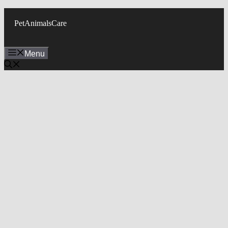
Skip
to
PetAnimalsCare
content
Menu