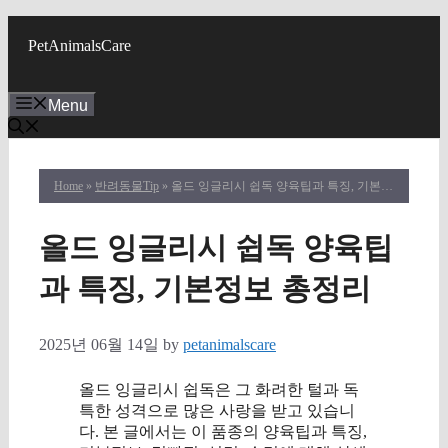
Skip
to
PetAnimalsCare
content
Menu
Home
»
반려동물Tip
» 올드 잉글리시 쉽독 양육팁과 특징, 기본정보 총정리
올드 잉글리시 쉽독 양육팁
과 특징, 기본정보 총정리
2025년 06월 14일
by
petanimalscare
올드 잉글리시 쉽독은 그 화려한 털과 독
특한 성격으로 많은 사랑을 받고 있습니
다. 본 글에서는 이 품종의 양육팁과 특징,