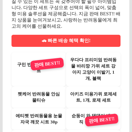
질 수 있는 이 세트는 꼭 갖추어야 할 필수 아이템입
니다. 다양한 세트 구성으로 선택의 폭이 넓어, 맞춤
형 미용 솔루션을 제공해줍니다. 지금 판매 BEST!! 배
지 상품을 눈여겨보시고, 사랑하는 반려동물에게 최
고의 케어를 선물하세요.
🚗 빠른 배송 혜택 확인!
우다다 프리미엄 반려동
판매 BEST!!
구민 반려동물 해먹 세
물 바리깡 가위 세트 강
트
아지 고양이 이발기, 1
개, 블랙
펫케어 반려동물 안심
아키즈 미용가위 로제세
물티슈
트, 1개, 로제 세트
에티펫 반려동물용 눈물
순둥이 와 댕댕이 베이
판매 BEST!!
자국 깨끗 시트 30p
직 물티슈 캡형