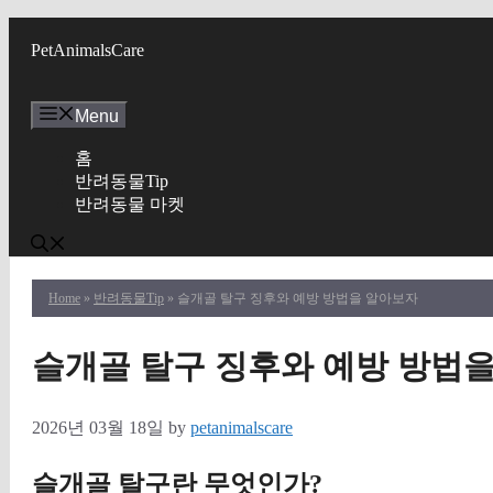
Skip
to
PetAnimalsCare
content
Menu
홈
반려동물Tip
반려동물 마켓
Home
»
반려동물Tip
» 슬개골 탈구 징후와 예방 방법을 알아보자
슬개골 탈구 징후와 예방 방법
2026년 03월 18일
by
petanimalscare
슬개골 탈구란 무엇인가?