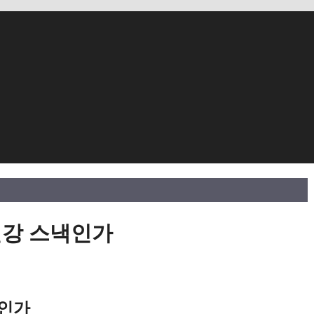
건강 스낵인가
낵인가