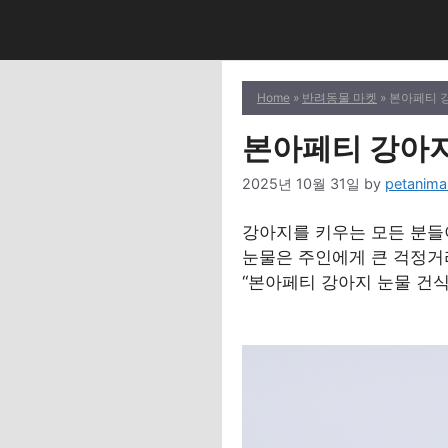
Skip
to
content
Home
»
반려동물 마켓
» 본아페티 
본아페티 강아지
2025년 10월 31일
by
petanima
강아지를 키우는 모든 분들이
눈물은 주인에게 큰 걱정거리
“본아페티 강아지 눈물 건식사