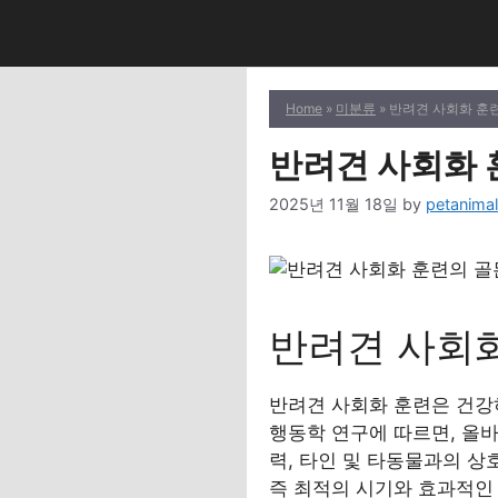
Skip
to
content
Home
»
미분류
» 반려견 사회화 훈
반려견 사회화 
2025년 11월 18일
by
petanima
반려견 사회
반려견 사회화 훈련은 건강
행동학 연구에 따르면, 올
력, 타인 및 타동물과의 상
즉 최적의 시기와 효과적인