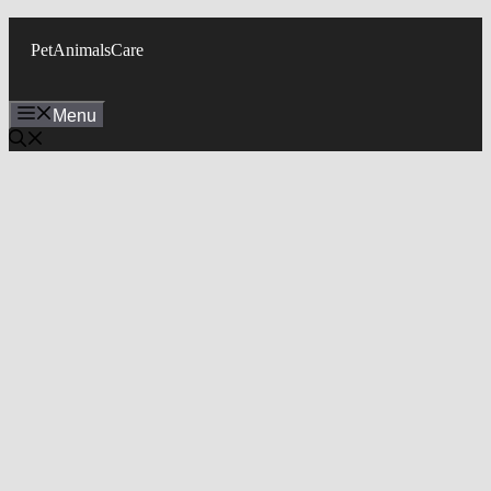
Skip
to
PetAnimalsCare
content
Menu