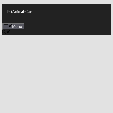
Skip
to
PetAnimalsCare
content
Menu