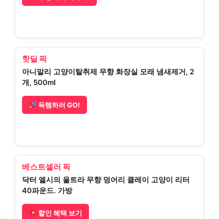
핫딜 픽
아니말리 고양이탈취제 무향 화장실 모래 냄새제거, 2
개, 500ml
득템하러 GO!
베스트셀러 픽
닥터 엘시의 울트라 무향 덩어리 클레이 고양이 리터
40파운드. 가방
할인 혜택 보기