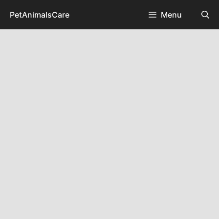
Skip
PetAnimalsCare
Menu
to
content