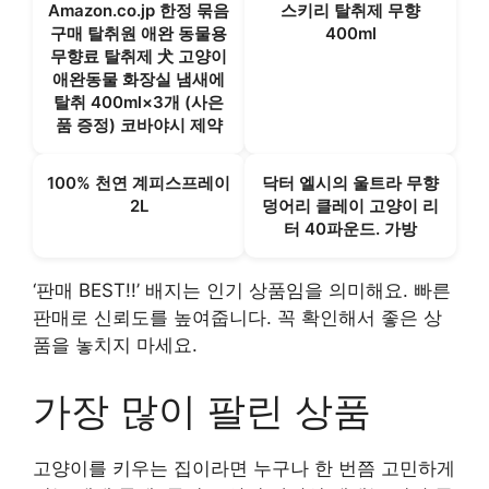
Amazon.co.jp 한정 묶음
스키리 탈취제 무향
구매 탈취원 애완 동물용
400ml
무향료 탈취제 犬 고양이
애완동물 화장실 냄새에
탈취 400ml×3개 (사은
품 증정) 코바야시 제약
100% 천연 계피스프레이
닥터 엘시의 울트라 무향
2L
덩어리 클레이 고양이 리
터 40파운드. 가방
‘판매 BEST!!’ 배지는 인기 상품임을 의미해요. 빠른
판매로 신뢰도를 높여줍니다. 꼭 확인해서 좋은 상
품을 놓치지 마세요.
가장 많이 팔린 상품
고양이를 키우는 집이라면 누구나 한 번쯤 고민하게