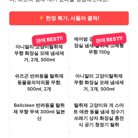
한정 특가, 서둘러 클릭!
판매 BEST!!
판매 BEST!!
에어밤 강아지 고양이 화
장실 냄새 탈취제 고체형
아니말리 고양이탈취제
무향 150g
무향 화장실 모래 냄새제
거, 2개, 500ml
쉬즈곤 반려동물 탈취제
아니말리 고양이탈취제
동물용의약외품 무향,
무향 화장실 모래 냄새제
500ml, 2개
거, 3개, 500ml
Belicleen 반려동물 탈취
탈취제 고양이와 개 스마
제 무향 무색 300ml 일본
트 애완 동물 냄새 정수기
산
쓰레기 상자 화장실 충전
식 공기 청정기 탈취