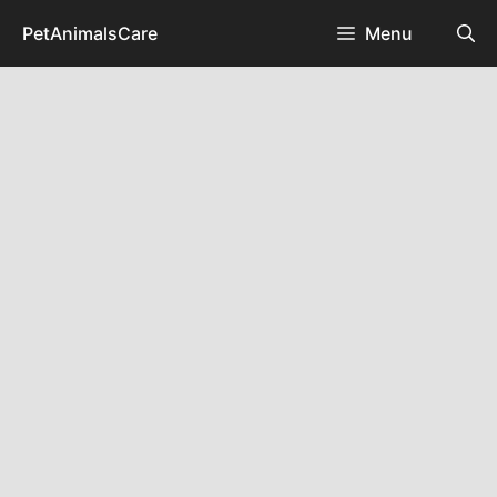
Skip
PetAnimalsCare
Menu
to
content